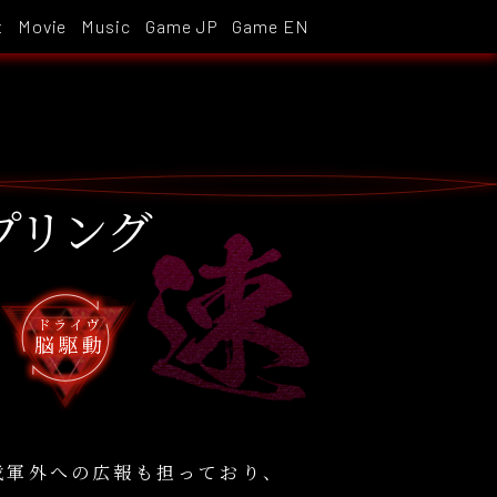
t
Movie
Music
Game JP
Game EN
プリング
伐軍外への広報も担っており、