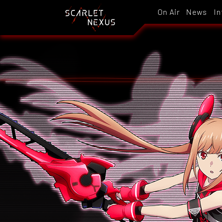
On Air
News
In