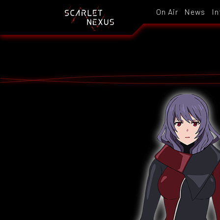
On Air
News
In