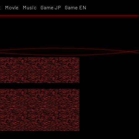
t
Movie
Music
Game JP
Game EN
ープ
、脳科学の権威。 本人は約２
るが、彼女の遺伝情報を元につ
レンであるキョウカは、その記