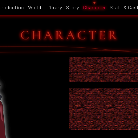
troduction
World
Library
Story
Character
Staff & Cas
ヒトヨ・ポ
HITOYO POPE
トゲツ教の創始者にして
０００年前に死亡してい
くられたデザインチルド
憶を受け継いでいる。