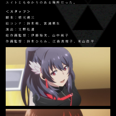
ユイトともゆかりのある場所だった。
＜スタッフ＞
脚本：根元歳三
絵コンテ：鈴木萌、宮浦栗生
演出：又野弘道
総作画監督：伊藤裕次、山中純子
作画監督：鈴木ひろみ、江森真理子、米山浩平