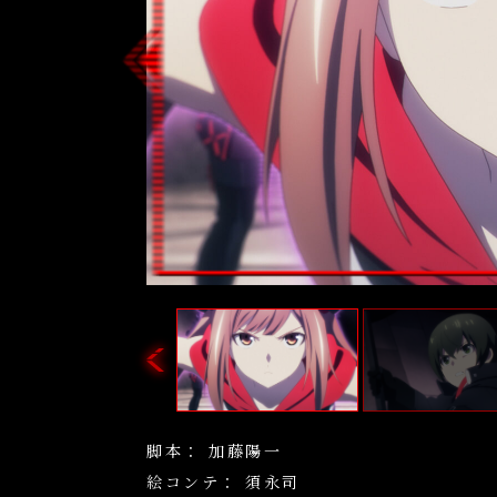
Previous
脚本：
加藤陽一
絵コンテ：
須永司