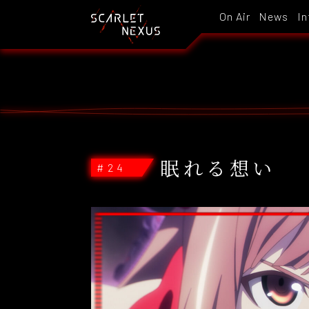
On Air
News
In
眠れる想い